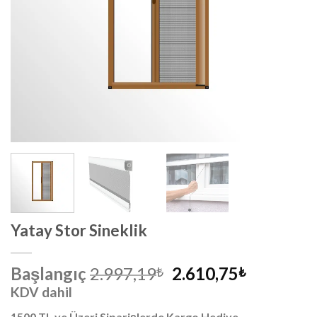
Yatay Stor Sineklik
Orijinal
Şu
Başlangıç
2.997,19
2.610,75
₺
₺
fiyat:
andaki
KDV dahil
2.997,19₺.
fiyat:
1500 TL ve Üzeri Siparişlerde Kargo Hediye