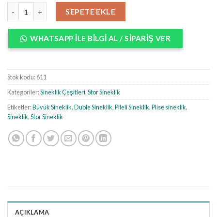
Yatay Stor Sineklik adet
SEPETE EKLE
WHATSAPP ILE BILGI AL / SIPARIŞ VER
Stok kodu:
611
Kategoriler:
Sineklik Çeşitleri
,
Stor Sineklik
Etiketler:
Büyük Sineklik
,
Duble Sineklik
,
Pileli Sineklik
,
Plise sineklik
,
Sineklik
,
Stor Sineklik
AÇIKLAMA