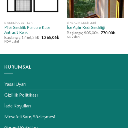
SINEKLIK ÇEŞITLERI
SINEKLIK ÇEŞITLERI
Pileli Sineklik Pencere Kapı
İçe Açılır Kedi Sinekliği
Antrasit Renk
Orijinal
Şu
Başlangıç
905,00
₺
770,00
₺
fiyat:
andaki
KDV dahil
Orijinal
Şu
Başlangıç
1.466,25
₺
1.265,06
₺
905,00₺.
fiyat:
fiyat:
andaki
KDV dahil
770,00
1.466,25₺.
fiyat:
1.265,06₺.
KURUMSAL
Yasal Uyarı
Gizlilik Politikası
İade Koşulları
Mesafeli Satış Sözleşmesi
Garanti Koşulları