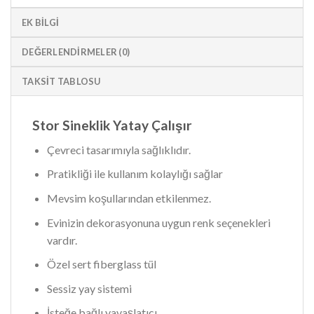
EK BILGI
DEĞERLENDIRMELER (0)
TAKSIT TABLOSU
Stor Sineklik Yatay Çalışır
Çevreci tasarımıyla sağlıklıdır.
Pratikliği ile kullanım kolaylığı sağlar
Mevsim koşullarından etkilenmez.
Evinizin dekorasyonuna uygun renk seçenekleri
vardır.
Özel sert fiberglass tül
Sessiz yay sistemi
İsteğe bağlı yavaşlatıcı