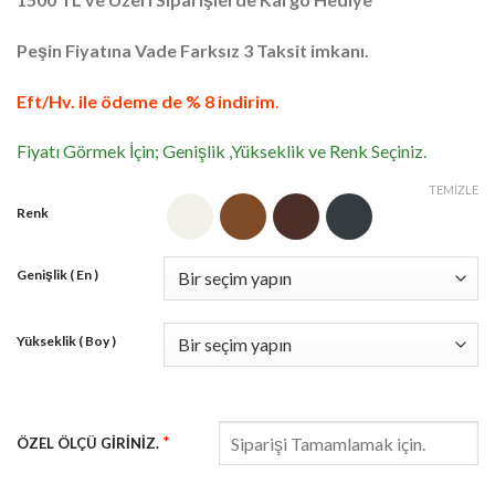
2.610,75₺
Peşin Fiyatına Vade Farksız 3 Taksit imkanı.
Eft/Hv. ile ödeme de % 8 indirim
.
Fiyatı Görmek İçin; Genişlik ,Yükseklik ve Renk Seçiniz.
TEMIZLE
Renk
Genişlik ( En )
Yükseklik ( Boy )
*
ÖZEL ÖLÇÜ GİRİNİZ.