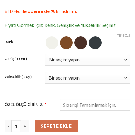
Eft/Hv. ile ödeme de % 8 indirim
.
Fiyatı Görmek İçin; Renk, Genişlik ve Yükseklik Seçiniz
TEMIZLE
Renk
Genişlik ( En )
Yükseklik ( Boy )
*
ÖZEL ÖLÇÜ GİRİNİZ.
Duble Yatay Stor Sineklik adet
SEPETE EKLE