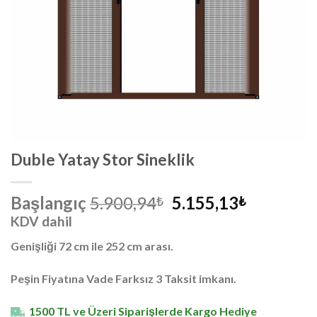
Duble Yatay Stor Sineklik
Orijinal
Şu
Başlangıç
5.900,94
5.155,13
₺
₺
fiyat:
andaki
KDV dahil
5.900,94₺.
fiyat:
Genişliği 72 cm ile 252 cm arası.
5.155,13₺
Peşin Fiyatına Vade Farksız 3 Taksit imkanı.
1500 TL ve Üzeri Siparişlerde Kargo Hediye