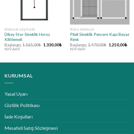
SINEKLIK ÇEŞITLERI
PILELI SINEKLIK
Dikey Stor Sineklik Horoz
Pileli Sineklik Pencere Kapı Beyaz
Kilitlemeli
Renk
Orijinal
Şu
Orijinal
Şu
Başlangıç
1.565,00
₺
1.330,00
₺
Başlangıç
1.470,00
₺
1.250,00
₺
fiyat:
andaki
fiyat:
and
KDV dahil
KDV dahil
1.565,00₺.
fiyat:
1.470,00₺.
fiya
1.330,00₺.
1.2
KURUMSAL
Yasal Uyarı
Gizlilik Politikası
İade Koşulları
Mesafeli Satış Sözleşmesi