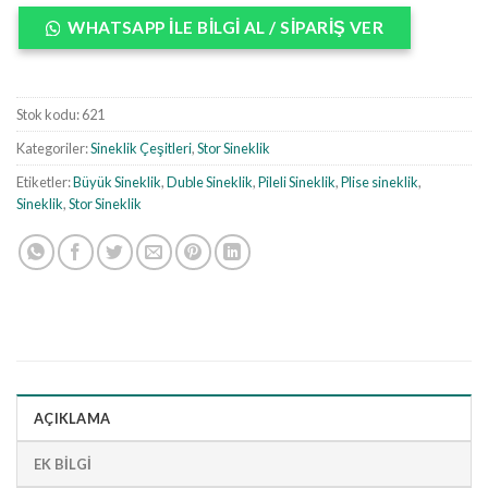
WHATSAPP ILE BILGI AL / SIPARIŞ VER
Stok kodu:
621
Kategoriler:
Sineklik Çeşitleri
,
Stor Sineklik
Etiketler:
Büyük Sineklik
,
Duble Sineklik
,
Pileli Sineklik
,
Plise sineklik
,
Sineklik
,
Stor Sineklik
AÇIKLAMA
EK BILGI