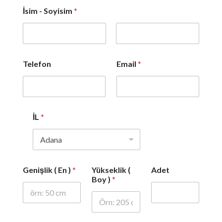
İsim - Soyisim
*
Ad
Soyad
Telefon
Email
*
İL
*
Genişlik ( En )
*
Yükseklik (
Adet
Boy )
*