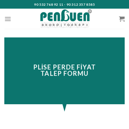
Skip
90 532 768 92 11 - 90 312 357 8585
to
content
PLISE PERDE FIYAT
TALEP FORMU