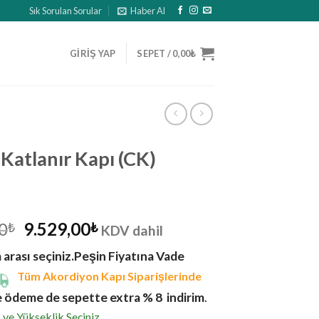
Sık Sorulan Sorular
Haber Al
GIRIŞ YAP
SEPET /
0,00
₺
Katlanır Kapı (CK)
Orijinal
Şu
0
9.529,00
₺
₺
KDV dahil
fiyat:
andaki
arası seçiniz.
Peşin Fiyatına Vade
10.588,00₺.
fiyat:
Tüm Akordiyon Kapı Siparişlerinde
9.529,00₺.
e ödeme de sepette extra % 8 indirim
.
 ve Yükseklik Seçiniz