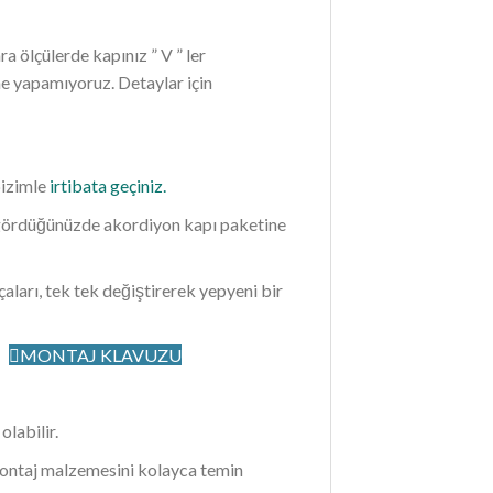
ra ölçülerde kapınız ” V ” ler
me yapamıyoruz. Detaylar için
bizimle
irtibata geçiniz.
i gördüğünüzde akordiyon kapı paketine
aları, tek tek değiştirerek yepyeni bir
r.
MONTAJ KLAVUZU
labilir.
ontaj malzemesini kolayca temin