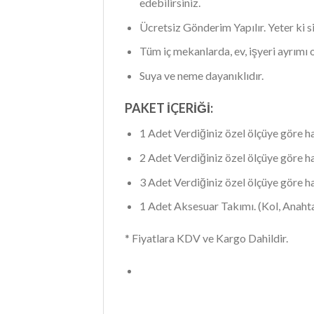
edebilirsiniz.
Ücretsiz Gönderim Yapılır. Yeter ki 
Tüm iç mekanlarda, ev, işyeri ayrımı 
Suya ve neme dayanıklıdır.
PAKET İÇERİĞİ:
1 Adet Verdiğiniz özel ölçüye göre ha
2 Adet Verdiğiniz özel ölçüye göre h
3 Adet Verdiğiniz özel ölçüye göre ha
1 Adet Aksesuar Takımı. (Kol, Anahtar 
* Fiyatlara KDV ve Kargo Dahildir.