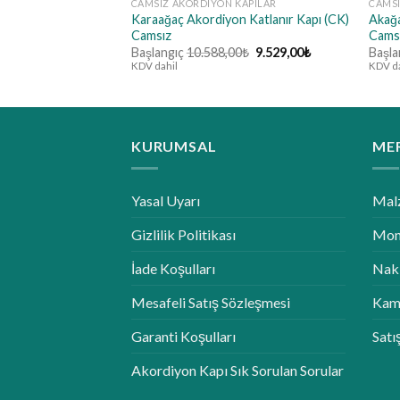
CAMSIZ AKORDIYON KAPILAR
CAMSI
Karaağaç Akordiyon Katlanır Kapı (CK)
Akağa
Camsız
Cams
Orijinal
Şu
Başlangıç
10.588,00
₺
9.529,00
₺
Başla
fiyat:
andaki
KDV dahil
KDV da
10.588,00₺.
fiyat:
9.529,00₺.
KURUMSAL
MER
Yasal Uyarı
Mal
Gizlilik Politikası
Mont
İade Koşulları
Nakl
Mesafeli Satış Sözleşmesi
Kam
Garanti Koşulları
Satı
Akordiyon Kapı Sık Sorulan Sorular