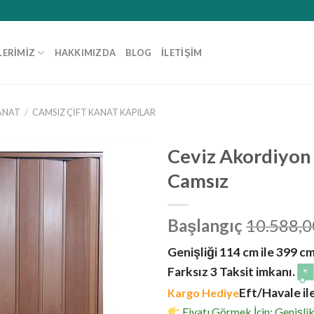
LERIMIZ
HAKKIMIZDA
BLOG
İLETIŞIM
ANAT
/
CAMSIZ ÇIFT KANAT KAPILAR
Ceviz Akordiyon 
Camsız
Başlangıç
10.588,0
Genişliği 114 cm ile 399 cm 
Farksız 3 Taksit imkanı.
Eft/Havale il
Kargo Hediye
Fiyatı Görmek İçin; Genişlik