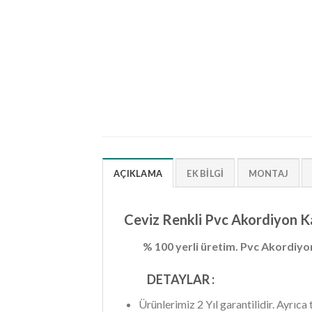
AÇIKLAMA
EK BILGI
MONTAJ
Ceviz Renkli Pvc Akordiyon Ka
% 100 yerli üretim.
Pvc Akordiyon
DETAYLAR :
Ürünlerimiz 2 Yıl garantilidir. Ayrıca