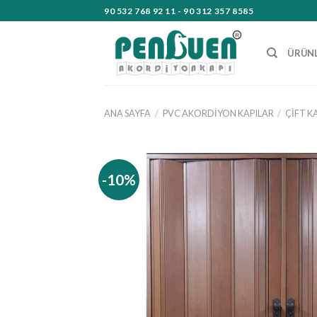
Skip
90 532 768 92 11 - 90 312 357 8585
to
content
ÜRÜN
ANA SAYFA
/
PVC AKORDIYON KAPILAR
/
ÇIFT K
-10%