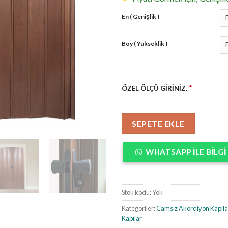
En ( Genişlik )
Boy ( Yükseklik )
*
ÖZEL ÖLÇÜ GİRİNİZ.
SEPETE EKLE
WHATSAPP ILE BILGI 
Stok kodu:
Yok
Kategoriler:
Camsız Akordiyon Kapıla
Kapılar