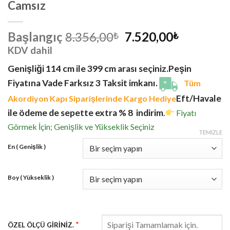
Camsız
Orijinal
Şu
Başlangıç
8.356,00
7.520,00
₺
₺
fiyat:
andaki
KDV dahil
8.356,00₺.
fiyat:
Genişliği 114 cm ile 399 cm arası seçiniz.
Peşin
7.520,00₺
Fiyatına Vade Farksız 3 Taksit imkanı.
Tüm
Eft/Havale
Akordiyon Kapı Siparişlerinde Kargo Hediye
ile ödeme de sepette extra % 8 indirim
.
Fiyatı
Görmek İçin; Genişlik ve Yükseklik Seçiniz
TEMIZLE
En ( Genişlik )
Boy ( Yükseklik )
*
ÖZEL ÖLÇÜ GİRİNİZ.