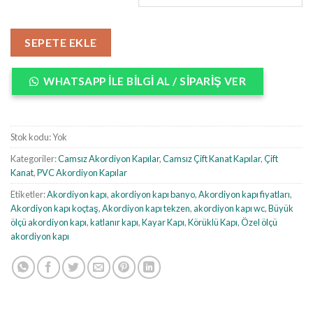
SEPETE EKLE
WHATSAPP ILE BILGI AL / SIPARIŞ VER
Stok kodu:
Yok
Kategoriler:
Camsız Akordiyon Kapılar
,
Camsız Çift Kanat Kapılar
,
Çift
Kanat
,
PVC Akordiyon Kapılar
Etiketler:
Akordiyon kapı
,
akordiyon kapı banyo
,
Akordiyon kapı fiyatları
,
Akordiyon kapı koçtaş
,
Akordiyon kapı tekzen
,
akordiyon kapı wc
,
Büyük
ölçü akordiyon kapı
,
katlanır kapı
,
Kayar Kapı
,
Körüklü Kapı
,
Özel ölçü
akordiyon kapı