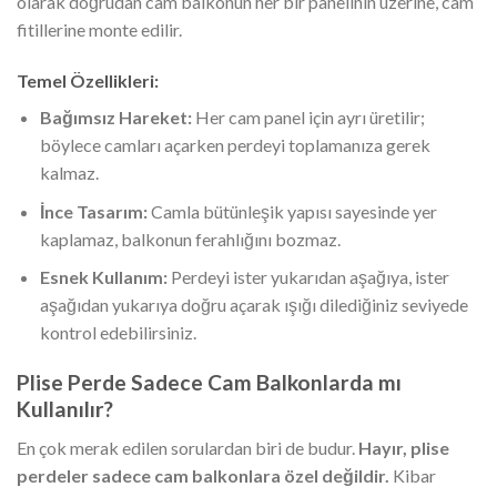
olarak doğrudan cam balkonun her bir panelinin üzerine, cam
fitillerine monte edilir.
Temel Özellikleri:
Bağımsız Hareket:
Her cam panel için ayrı üretilir;
böylece camları açarken perdeyi toplamanıza gerek
kalmaz.
İnce Tasarım:
Camla bütünleşik yapısı sayesinde yer
kaplamaz, balkonun ferahlığını bozmaz.
Esnek Kullanım:
Perdeyi ister yukarıdan aşağıya, ister
aşağıdan yukarıya doğru açarak ışığı dilediğiniz seviyede
kontrol edebilirsiniz.
Plise Perde Sadece Cam Balkonlarda mı
Kullanılır?
En çok merak edilen sorulardan biri de budur.
Hayır, plise
perdeler sadece cam balkonlara özel değildir.
Kibar