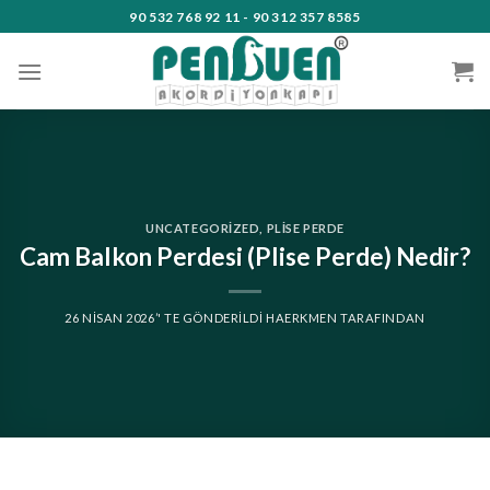
Skip
90 532 768 92 11 - 90 312 357 8585
to
content
UNCATEGORIZED
,
PLISE PERDE
Cam Balkon Perdesi (Plise Perde) Nedir?
26 NISAN 2026
’' TE GÖNDERILDI
HAERKMEN
TARAFINDAN