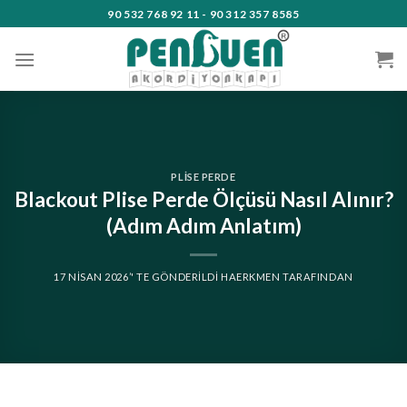
Skip
90 532 768 92 11 - 90 312 357 8585
to
content
PLISE PERDE
Blackout Plise Perde Ölçüsü Nasıl Alınır?
(Adım Adım Anlatım)
17 NISAN 2026
’' TE GÖNDERILDI
HAERKMEN
TARAFINDAN