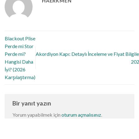
HAERKMEN
Blackout Plise
Perde mi Stor
Perde mi?
Akordiyon Kapı: Detaylı İnceleme ve Fiyat Bilgile
Hangisi Daha
20
İyi? (2026
Karşılaştırma)
Bir yanıt yazın
Yorum yapabilmek için
oturum açmalısınız
.