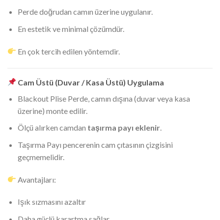
Perde doğrudan camın üzerine uygulanır.
En estetik ve minimal çözümdür.
En çok tercih edilen yöntemdir.
Cam Üstü (Duvar / Kasa Üstü) Uygulama
Blackout Plise Perde, camın dışına (duvar veya kasa
üzerine) monte edilir.
Ölçü alırken camdan
taşırma payı eklenir
.
Taşırma Payı pencerenin cam çıtasının çizgisini
geçmemelidir.
Avantajları:
Işık sızmasını azaltır
Daha güçlü karartma sağlar