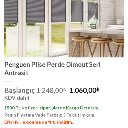
Penguen Plise Perde Dimout Seri
Antrasit
Orijinal
Şu
Başlangıç
1.248,00
1.060,00
₺
₺
fiyat:
andaki
KDV dahil
1.248,00₺.
fiyat:
1500 TL ve üzeri siparişlerde Kargo Ücretsiz.
1.060,00₺
Peşin Fiyatına Vade Farksız 3 Taksit imkanı.
Eft/Hv. ile ödeme de % 8 indirim
.