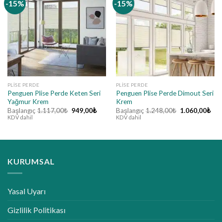
-15%
-15%
PLISE PERDE
PLISE PERDE
Penguen Plise Perde Keten Seri
Penguen Plise Perde Dimout Seri
Yağmur Krem
Krem
Orijinal
Şu
Orijinal
Şu
Başlangıç
1.117,00
₺
949,00
₺
Başlangıç
1.248,00
₺
1.060,00
₺
fiyat:
andaki
fiyat:
and
KDV dahil
KDV dahil
1.117,00₺.
fiyat:
1.248,00₺.
fiya
949,00₺.
1.0
KURUMSAL
Yasal Uyarı
Gizlilik Politikası