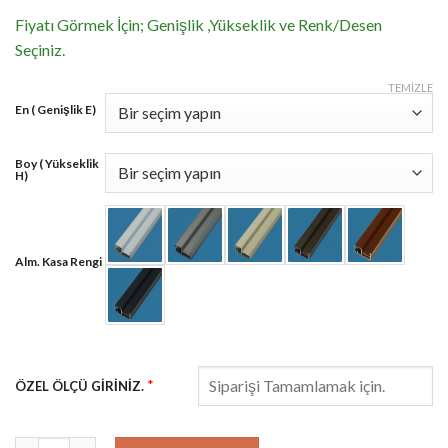
Fiyatı Görmek İçin; Genişlik ,Yükseklik ve Renk/Desen
Seçiniz.
TEMIZLE
En ( Genişlik E)
Boy ( Yükseklik
H)
Alm. Kasa Rengi
*
ÖZEL ÖLÇÜ GİRİNİZ.
Penguen Plise Perde Dimout Seri Antrasit adet